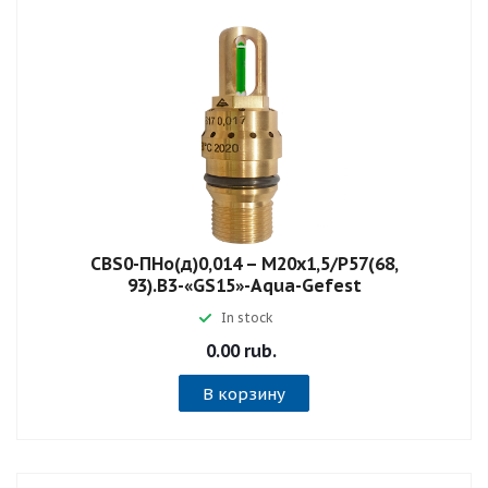
СВS0-ПНо(д)0,014 – М20х1,5/Р57(68,
93).В3-«GS15»-Aqua-Gefest
In stock
0.00 rub.
В корзину