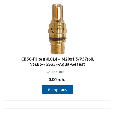
СВS0-ПНо(д)0,014 – М20х1,5/Р57(68,
93).В3-«GS35»-Aqua-Gefest
In stock
0.00 rub.
В корзину