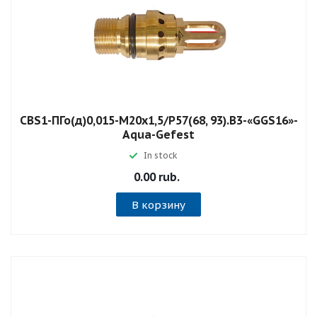
СВS1-ПГо(д)0,015-М20х1,5/Р57(68, 93).В3-«GGS16»-
Aqua-Gefest
In stock
0.00 rub.
В корзину