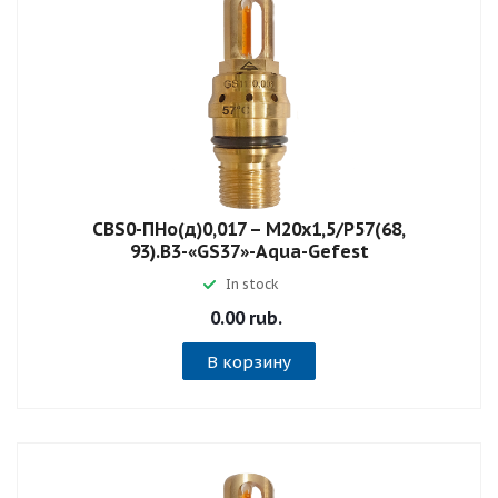
СВS0-ПНо(д)0,017 – М20х1,5/Р57(68,
93).В3-«GS37»-Aqua-Gefest
In stock
0.00 rub.
В корзину