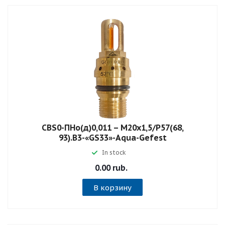
СВS0-ПНо(д)0,011 – М20х1,5/Р57(68,
93).В3-«GS33»-Aqua-Gefest
In stock
0.00 rub.
В корзину