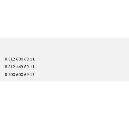
8 812 600 69 11
8 812 449 69 11
8 800 600 69 13
info@gefest-spb.ru
65-A Serdobolskaya street, Saint Petersburg 197342
About
Services