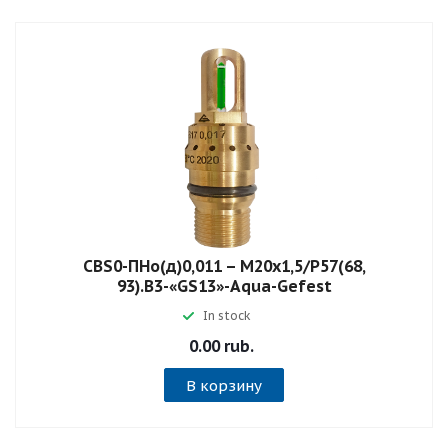
СВS0-ПНо(д)0,011 – М20х1,5/Р57(68,
93).В3-«GS13»-Aqua-Gefest
In stock
0.00 rub.
В корзину