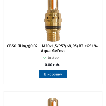
СВS0-ПНо(д)0,02 – М20х1,5/Р57(68, 93).В3-«GS19»-
Aqua-Gefest
In stock
0.00 rub.
В корзину