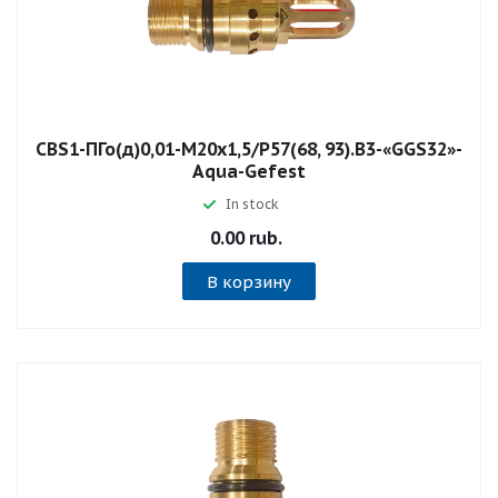
СВS1-ПГо(д)0,01-М20х1,5/Р57(68, 93).В3-«GGS32»-
Aqua-Gefest
In stock
0.00 rub.
В корзину