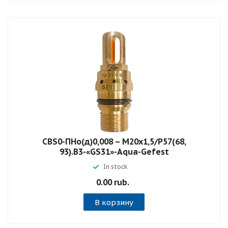
СВS0-ПНо(д)0,008 – М20х1,5/Р57(68,
93).В3-«GS31»-Aqua-Gefest
In stock
0.00 rub.
В корзину