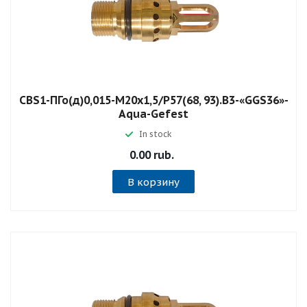
СВS1-ПГо(д)0,015-М20х1,5/Р57(68, 93).В3-«GGS36»-
Aqua-Gefest
In stock
0.00 rub.
В корзину