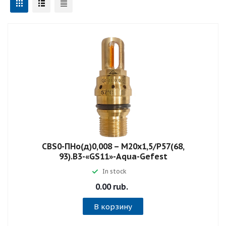
СВS0-ПНо(д)0,008 – М20х1,5/Р57(68,
93).В3-«GS11»-Aqua-Gefest
In stock
0.00 rub.
В корзину