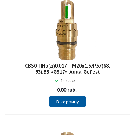
СВS0-ПНо(д)0,017 – М20х1,5/Р57(68,
93).В3-«GS17»-Aqua-Gefest
In stock
0.00 rub.
В корзину