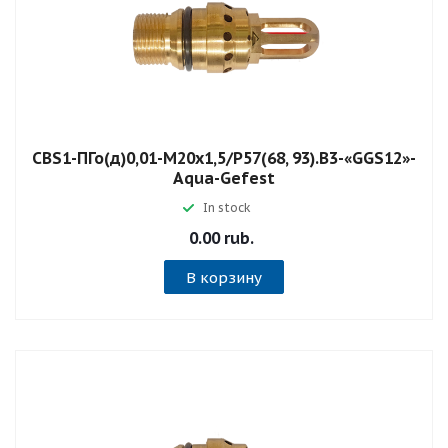
СВS1-ПГо(д)0,01-М20х1,5/Р57(68, 93).В3-«GGS12»-
Aqua-Gefest
In stock
0.00 rub.
В корзину