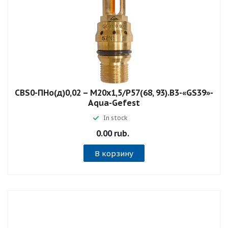
СВS0-ПНо(д)0,02 – М20х1,5/Р57(68, 93).В3-«GS39»-
Aqua-Gefest
In stock
0.00 rub.
В корзину