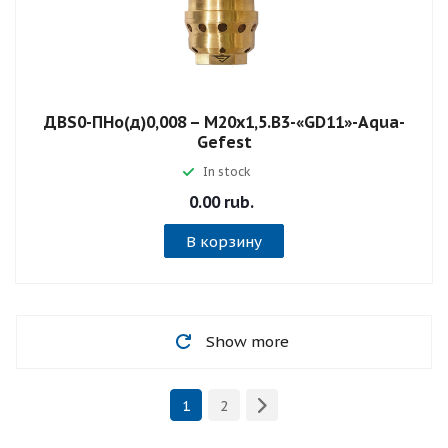
ДВS0-ПНо(д)0,008 – М20х1,5.В3-«GD11»-Aqua-
Gefest
In stock
0.00 rub.
В корзину
Show more
1
2