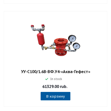
УУ-С100/1.6В-ВФ.У4-«Аква-Гефест»
In stock
61329.00 rub.
В корзину