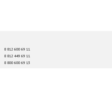
8 812 600 69 11
8 812 449 69 11
8 800 600 69 13
info@gefest-spb.ru
65-A Serdobolskaya street, Saint Petersburg 197342
About
Services
Catalog